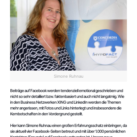
Simone Ruhnau
Beiträge auf Facebook werden tendenziell emotional geschrieben und
nicht so sehr detailliert bzw. faktenbasiert und auch nicht langatmig. Wie
in den Business Netzwerken XING und LinkedIn werden die Themen
mehr angerissen, mit Fotos und Links hinterlegt und insbesondere die
Kernbotschaften in den Vordergrund gestellt.
Hier kann Simone Ruhnau einen großen Erfahrungsschatz einbringen, da
sie aktuell vier Facebook-Seiten betreut und mit über 1.000 persönlichen