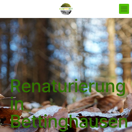
Renaturierung
in
Bettinghausen